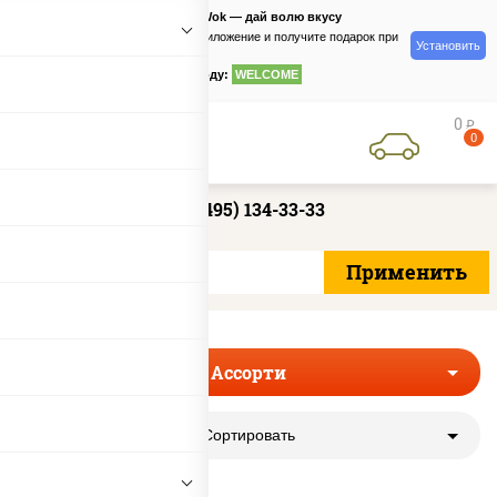
PizzaSushiWok — дай волю вкусу
Скачайте приложение и получите подарок при
Установить
заказе
по промокоду:
WELCOME
0
руб
0
+7 (495) 134-33-33
Ассорти
Сортировать