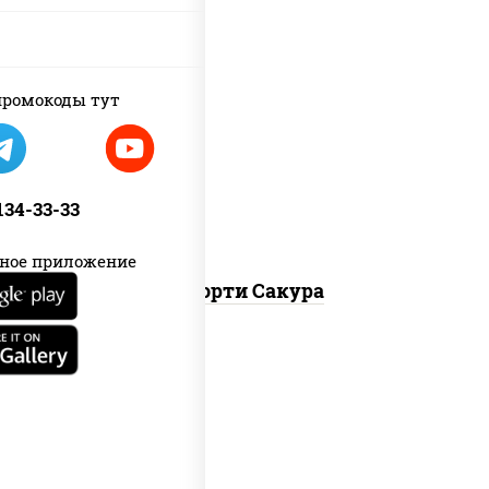
ромокоды тут
калифорния чиз, филадельфия дуэт
ролл, креветка люкс ролл, ролл
цезарь
 134-33-33
ное приложение
Ассорти Сакура