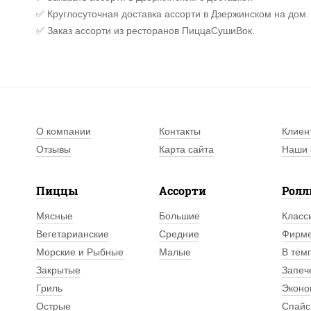
✅ Круглосуточная доставка ассорти в Дзержинском на дом.
✅ Заказ ассорти из ресторанов ПиццаСушиВок.
О компании
Контакты
Клиен
Отзывы
Карта сайта
Наши 
Пиццы
Ассорти
Рол
Мясные
Большие
Класс
Вегетарианские
Средние
Фирм
Морские и Рыбные
Малые
В тем
Закрытые
Запеч
Гриль
Эконо
Острые
Спайс