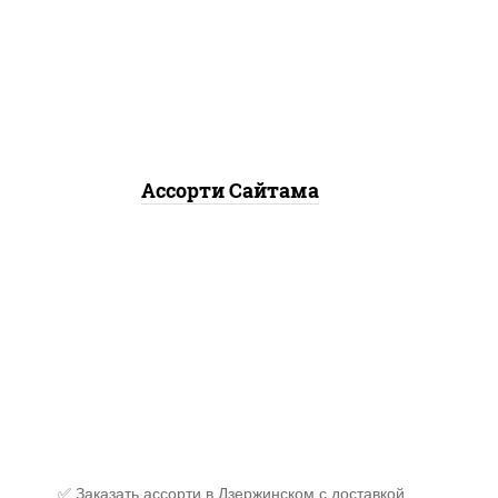
темпура чиз ролл, сяке
нагима ролл, калифорния
лайт
Ассорти Сайтама
✅ Заказать ассорти в Дзержинском с доставкой