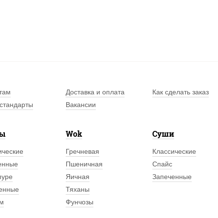
там
Доставка и оплата
Как сделать заказ
стандарты
Вакансии
лы
Wok
Суши
ические
Гречневая
Классические
енные
Пшеничная
Спайс
пуре
Яичная
Запеченные
енные
Тяханы
м
Фунчозы