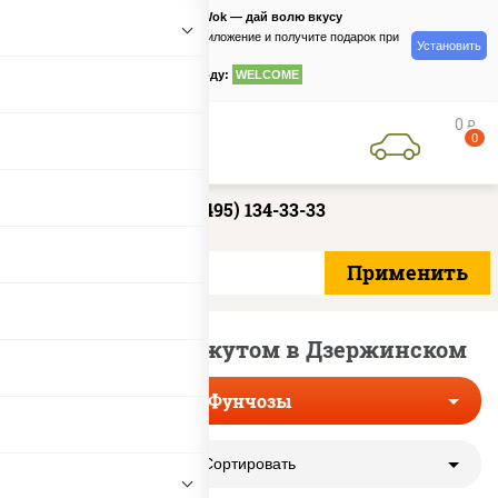
PizzaSushiWok — дай волю вкусу
Скачайте приложение и получите подарок при
Установить
заказе
по промокоду:
WELCOME
0
руб
0
+7 (495) 134-33-33
Фунчозы с кунжутом в Дзержинском
Фунчозы
Сортировать