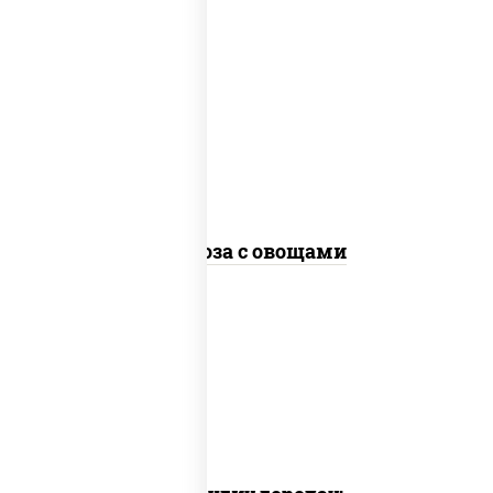
масло растительное, морковь, лук
репчатый, перец болгарский,
кабачки, соус "чесночный", лапша
стеклянная, кунжут
Фунчоза с овощами