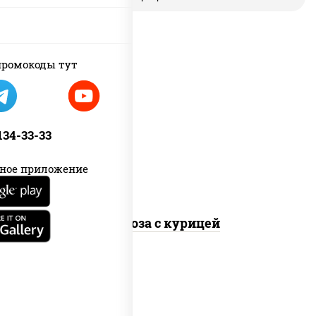
ромокоды тут
масло растительное, грудка
куриная, морковь, лук репчатый,
перец болгарский, кабачки, соус
 134-33-33
"чесночный", лапша стеклянная
ное приложение
Фунчоза с курицей