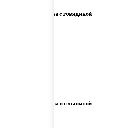
Фунчоза с говядиной
масло растительное, свинина,
морковь, лук репчатый, перец
болгарский, кабачки, соус
"чесночный", лапша стеклянная
Фунчоза со свининой
пост