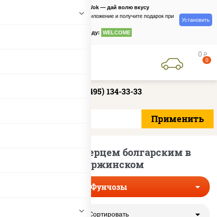
PizzaSushiWok — дай волю вкусу
Скачайте приложение и получите подарок при
Установить
заказе
по промокоду:
WELCOME
0
руб
0
+7 (495) 134-33-33
Фунчозы с перцем болгарским в
Дзержинском
Фунчозы
Сортировать