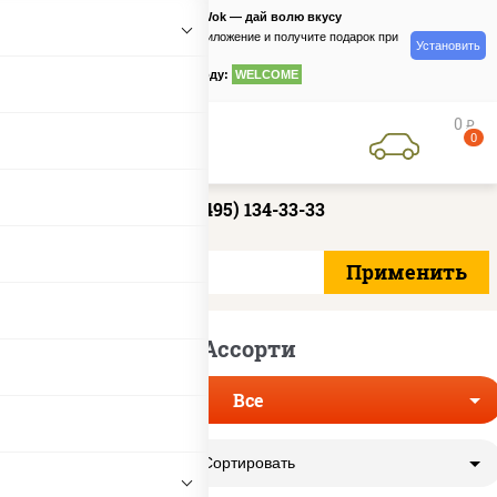
PizzaSushiWok — дай волю вкусу
Скачайте приложение и получите подарок при
Установить
заказе
по промокоду:
WELCOME
0
руб
0
+7 (495) 134-33-33
Ассорти
Все
Сортировать