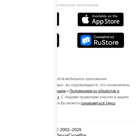
Установи мобильное приложение
Осуществляя вход на этот Сайт/в мобильное приложение
«ПиццаСушиВок - доставка еды», вы подтверждаете, что ознакомлены
с
Пользовательским соглашением
и
Положением по обработке и
защите персональных данных
. С общими правилами участия в акциях
и порядке получения подарков Вы можете
ознакомиться здесь
© 2002–2026
ПиццаСушиВок