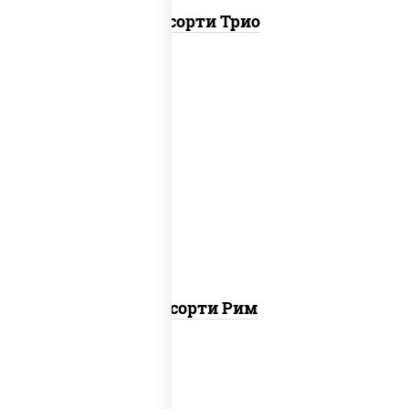
Ассорти Трио
ролл цезарь, ролл цезарь с лососем
Ассорти Рим
пост