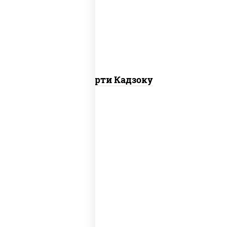
маки
Ассорти Кадзоку
ролл калифорния хит 2, филадельфия
хит ролл, ролл цезарь