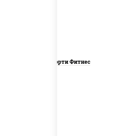
ясай маки, каппа маки, чука ролл
Ассорти Фитнес
канада, филадельфия ролл c огурцом