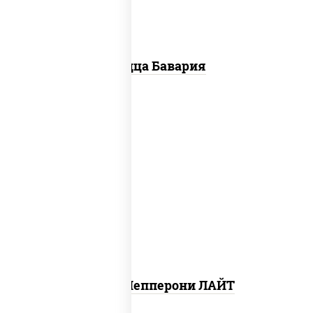
Пицца Бавария
пицца соус (томаты базилик
орегано чеснок), моцарелла для
пиццы, колбаса "пепперони",
шампиньоны св
Пицца Пепперони ЛАЙТ