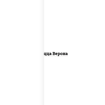
соус "шеф" (майонез соус соевый
зелень чеснок), моцарелла для
пиццы, колбаса "пепперони",
шампиньоны св, помидоры
Пицца Верона
соус "горчичный" (майонез горчица),
моцарелла для пиццы, колбаса
"пепперони", ветчина, помидоры