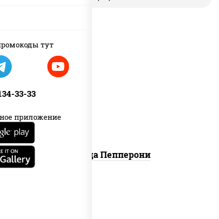
ромокоды тут
пицца соус (томаты базилик
орегано чеснок), моцарелла для
 134-33-33
пиццы, колбаса "пепперони"
ное приложение
Пицца Пепперони