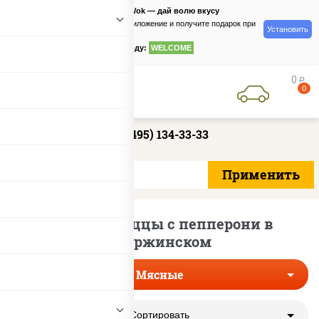
PizzaSushiWok — дай волю вкусу
Скачайте приложение и получите подарок при
Установить
заказе
по промокоду:
WELCOME
0
руб
0
+7 (495) 134-33-33
Мясные пиццы с пепперони в
Дзержинском
Мясные
Сортировать