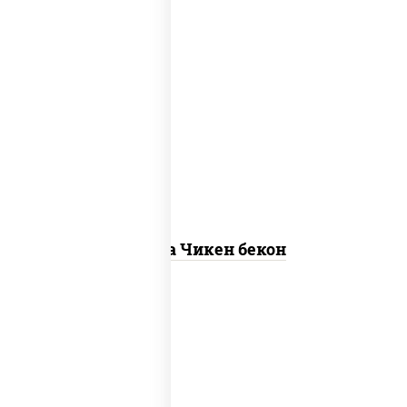
грудка куриная, бекон, колбаса
"пепперони", моцарелла для пиццы,
пицца соус (томаты базилик
орегано чеснок), помидоры, соус
"горчичный" (майонез горчица)
Пицца Чикен бекон