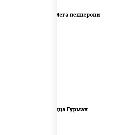
Пицца Мега пепперони
пицца соус (томаты базилик
орегано чеснок), моцарелла для
пиццы, лук красный, колбаса
"пепперони", перец болгарский, соус
"техасский барбекю"
Пицца Гурман