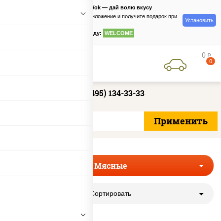
PizzaSushiWok — дай волю вкусу
Скачайте приложение и получите подарок при
Установить
заказе
по промокоду:
WELCOME
0
руб
0
+7 (495) 134-33-33
Мясные
Сортировать