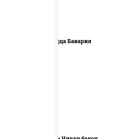
"пепперони", ветчина, помидоры
Пицца Бавария
грудка куриная, бекон, колбаса
"пепперони", моцарелла для пиццы,
пицца соус (томаты базилик
орегано чеснок), помидоры, соус
"горчичный" (майонез горчица)
Пицца Чикен бекон