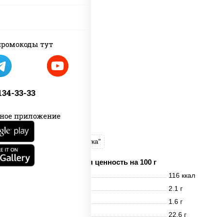
пост
ромокоды тут
 134-33-33
ное приложение
рис
нори
салат "Чука"
Пищевая ценность на 100 г
Энерг. ценность
116 ккал
Белки
2.1 г
Жиры
1.6 г
Углеводы
22.6 г