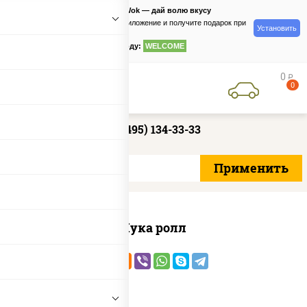
PizzaSushiWok — дай волю вкусу
Скачайте приложение и получите подарок при
Установить
заказе
по промокоду:
WELCOME
0
руб
0
+7 (495) 134-33-33
Чука ролл