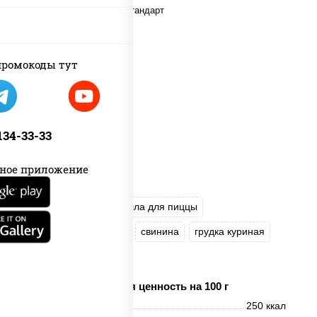
ромокоды тут
 134-33-33
ное приложение
соус "Гриль"
моцарелла для пиццы
огурцы маринованные
свинина
грудка куриная
бекон
Пищевая ценность на 100 г
Энерг. ценность
250 ккал