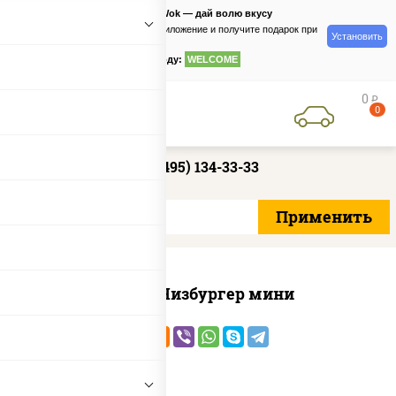
PizzaSushiWok — дай волю вкусу
Скачайте приложение и получите подарок при
Установить
заказе
по промокоду:
WELCOME
0
руб
0
+7 (495) 134-33-33
Пицца Чизбургер мини