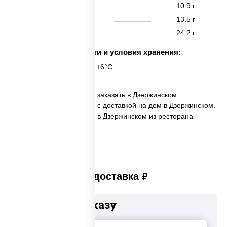
Белки
10.9 г
Жиры
13.5 г
Углеводы
24.2 г
Срок годности и условия хранения:
24 часа при t° от +2°C до +6°C
✅ Пицца Чизбургер мини заказать в Дзержинском.
✅ Пицца Чизбургер мини с доставкой на дом в Дзержинском.
✅ Пицца Чизбургер мини в Дзержинском из ресторана
ПиццаСушиВок.
Платная доставка
руб
Добавьте к заказу