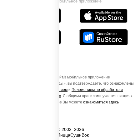
Установи мобильное приложение
Осуществляя вход на этот Сайт/в мобильное приложение
«ПиццаСушиВок - доставка еды», вы подтверждаете, что ознакомлены
с
Пользовательским соглашением
и
Положением по обработке и
защите персональных данных
. С общими правилами участия в акциях
и порядке получения подарков Вы можете
ознакомиться здесь
© 2002–2026
ПиццаСушиВок