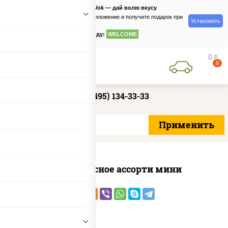
PizzaSushiWok — дай волю вкусу
Скачайте приложение и получите подарок при
Установить
заказе
по промокоду:
WELCOME
0
руб
0
+7 (495) 134-33-33
Пицца Мясное ассорти мини