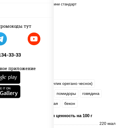
ромокоды тут
 134-33-33
ное приложение
пицца соус (томаты базилик орегано чеснок)
моцарелла для пиццы
помидоры
говядина
свинина
грудка куриная
бекон
Пищевая ценность на 100 г
Энерг. ценность
220 ккал