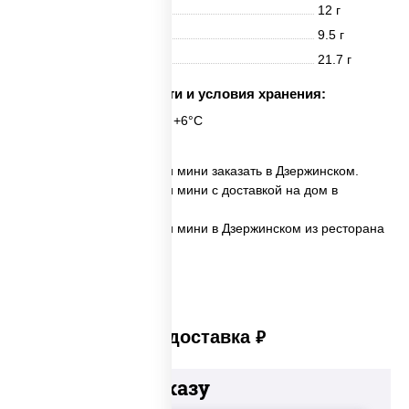
Белки
12 г
Жиры
9.5 г
Углеводы
21.7 г
Срок годности и условия хранения:
24 часа при t° от +2°C до +6°C
✅ Пицца Мясное ассорти мини заказать в Дзержинском.
✅ Пицца Мясное ассорти мини с доставкой на дом в
Дзержинском.
✅ Пицца Мясное ассорти мини в Дзержинском из ресторана
ПиццаСушиВок.
Платная доставка
руб
Добавьте к заказу