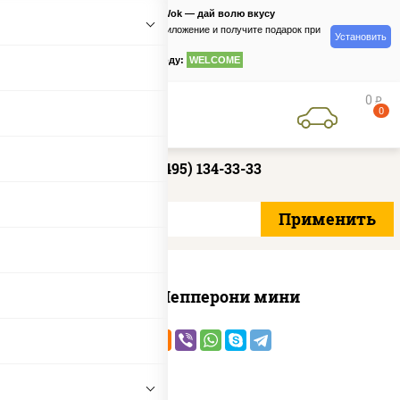
PizzaSushiWok — дай волю вкусу
Скачайте приложение и получите подарок при
Установить
заказе
по промокоду:
WELCOME
0
руб
0
+7 (495) 134-33-33
Пицца Пепперони мини