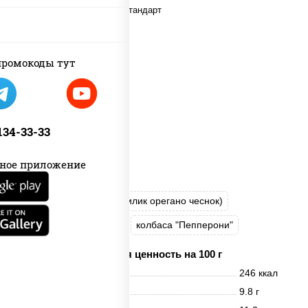
ромокоды тут
 134-33-33
ное приложение
пицца соус (томаты базилик орегано чеснок)
моцарелла для пиццы
колбаса "Пепперони"
Пищевая ценность на 100 г
Энерг. ценность
246 ккал
Белки
9.8 г