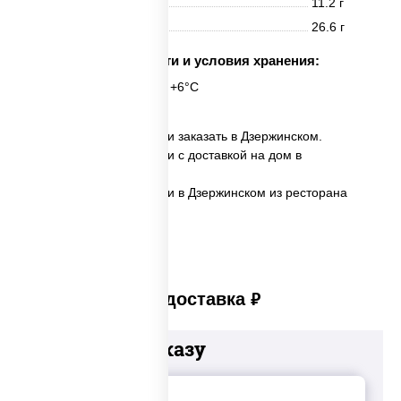
Жиры
11.2 г
Углеводы
26.6 г
Срок годности и условия хранения:
24 часа при t° от +2°C до +6°C
✅ Пицца Пепперони мини заказать в Дзержинском.
✅ Пицца Пепперони мини с доставкой на дом в
Дзержинском.
✅ Пицца Пепперони мини в Дзержинском из ресторана
ПиццаСушиВок.
Платная доставка
руб
Добавьте к заказу