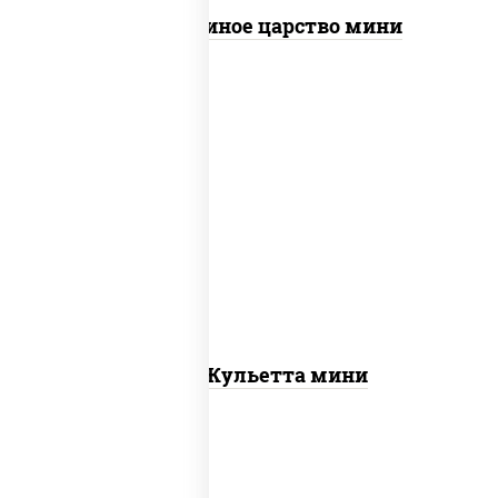
Пицца Куриное царство мини
грибы шампиньоны, моцарелла для
пиццы
Пицца Жульетта мини