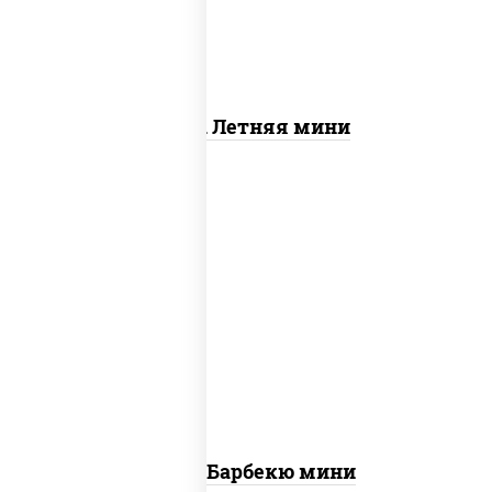
Пицца Летняя мини
соус "техасский барбекю", моцарелла
для пиццы, колбаса "пепперони",
ветчина, грудка куриная, бекон
Пицца Барбекю мини