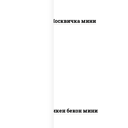
Пицца Москвичка мини
грудка куриная, бекон, колбаса
"пепперони", моцарелла для пиццы,
пицца соус (томаты базилик орегано
чеснок), помидоры, соус "горчичный"
(майонез горчица)
Пицца Чикен бекон мини