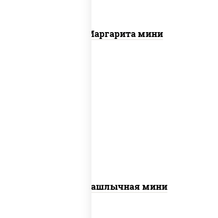
Пицца Маргарита мини
пицца соус (томаты базилик орегано
чеснок), моцарелла для пиццы, лук
красный, огурцы маринованные, грудка
куриная
Пицца Шашлычная мини