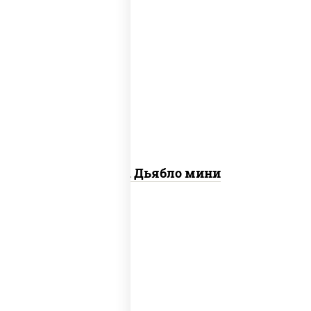
соус "техасский барбекю", моцарелла
для пиццы, лук красный, колбаса
"салями", ветчина, перец "халапеньо",
помидоры, огурцы маринованные
Пицца Дьябло мини
соус "шеф" (майонез соус соевый зелень
чеснок), помидоры, грудка куриная,
огурцы свежие, моцарелла для пиццы