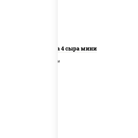
чеснок), моцарелла для пиццы, сыры
моцарелла дор-блю чеддер эмменталь
Пицца 4 сыра мини
соус "шеф" (майонез соус соевый зелень
чеснок), моцарелла для пиццы, грудка
куриная