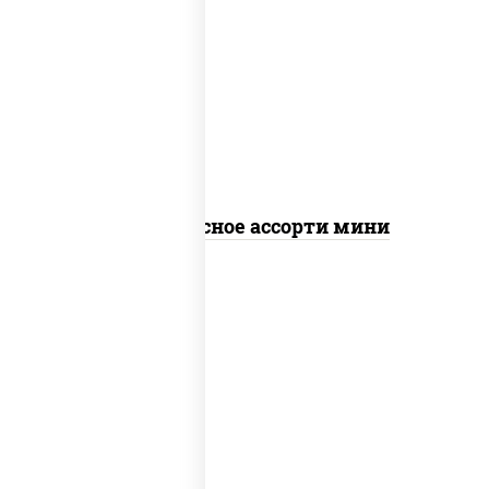
пицца соус (томаты базилик орегано
чеснок), моцарелла для пиццы,
помидоры, говядина, свинина, грудка
куриная, бекон
Пицца Мясное ассорти мини
соус "томатно - горчичный", моцарелла
для пиццы, шампиньоны св, помидоры,
перец болгарский, говядина, грудка
куриная, бекон