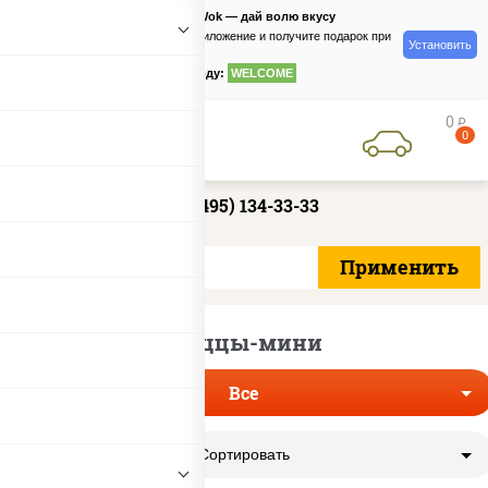
PizzaSushiWok — дай волю вкусу
Скачайте приложение и получите подарок при
Установить
заказе
по промокоду:
WELCOME
0
руб
0
+7 (495) 134-33-33
Пиццы-мини
Все
Сортировать