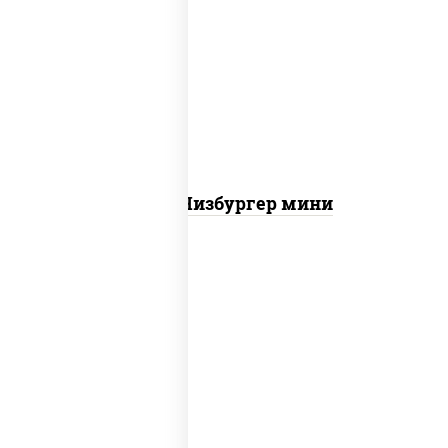
соус "гриль", моцарелла для пиццы,
огурцы маринованные, свинина, грудка
куриная, бекон
Пицца Чизбургер мини
пицца соус (томаты базилик орегано
чеснок), моцарелла для пиццы