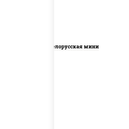
колбаса "салями", бекон, огурцы
маринованные, дольки картофеля, соус
"техасский барбекю"
Пицца Белорусская мини
соус "цезарь" (масло растительное
загустители сахар яйца чеснок специи
перец черный консерванты), моцарелла
для пиццы, помидоры, грудка куриная,
бекон