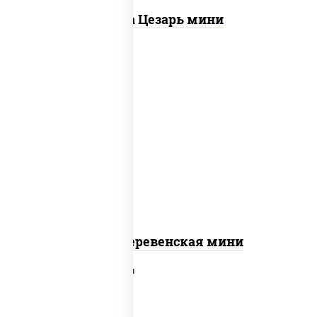
Пицца Цезарь мини
пицца соус (томаты базилик орегано
чеснок), моцарелла для пиццы, чеснок,
лук красный, шампиньоны св, свинина,
бекон
Пицца Деревенская мини