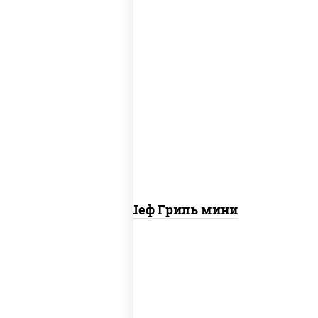
пицца соус (томаты базилик орегано
чеснок), моцарелла для пиццы, колбаса
"пепперони", бекон, свинина, соус
"гриль", лук фри
Пицца Шеф Гриль мини
соус "горчичный" (майонез горчица),
моцарелла для пиццы, лук красный,