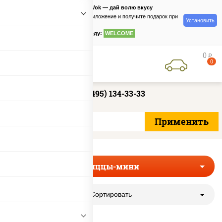
PizzaSushiWok — дай волю вкусу
Скачайте приложение и получите подарок при
Установить
заказе
по промокоду:
WELCOME
0
руб
0
+7 (495) 134-33-33
Пиццы-мини
Сортировать