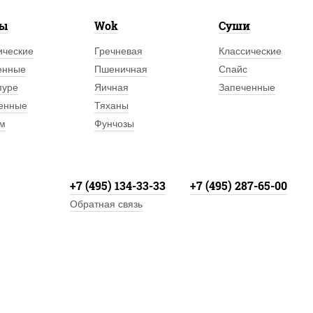
лы
Wok
Суши
ические
Гречневая
Классические
енные
Пшеничная
Спайс
пуре
Яичная
Запеченные
енные
Тяханы
м
Фунчозы
+7 (495) 134-33-33
+7 (495) 287-65-00
Обратная связь