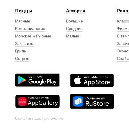
Пиццы
Ассорти
Рол
Мясные
Большие
Класс
Вегетарианские
Средние
Фирм
Морские и Рыбные
Малые
В тем
Закрытые
Запеч
Гриль
Эконо
Острые
Спайс
Скачайте наше приложение