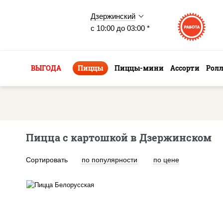
Дзержинский
с 10:00 до 03:00 *
ВЫГОДА
Пиццы
Пиццы-мини
Ассорти
Рол
Пицца с картошкой в Дзержинском
Сортировать
по популярности
по цене
соус "горчичный" (майонез