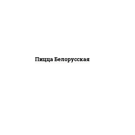
горчица), моцарелла для
пиццы, лук красный,
колбаса "салями", бекон,
огурцы маринованные,
дольки картофеля, соус
"техасский барбекю"
Пицца Белорусская