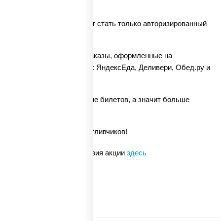
включительно;
Участником акции может стать только авторизированный
пользователь.
В акции не участвуют заказы, оформленные на
партнерских площадках: ЯндексЕда, Деливери, Обед.ру и
пр.
Больше заказов - больше билетов, а значит больше
шансов на победу!
Стань одним из 30 счастливчиков!
Полные правила и условия акции
здесь