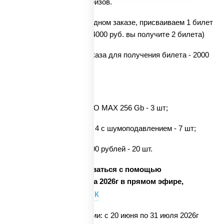
участия в розыгрыше призов.
За каждые 2000 руб. в одном заказе, присваиваем 1 билет
( например: за заказ на 4000 руб. вы получите 2 билета)
Минимальная сумма заказа для получения билета - 2000
руб.
Призы розыгрыша:
Смартфон IPhone 17 PRO MAX 256 Gb - 3 шт;
Наушники Apple AirPods 4 с шумоподавлением - 7 шт;
Сертификат PSW на 5000 рублей - 20 шт.
Призы будут разыгрываться с помощью
рандомайзера 4 августа 2026г в прямом эфире,
в официальной группе ВК
Период проведения акции: с 20 июня по 31 июля 2026г