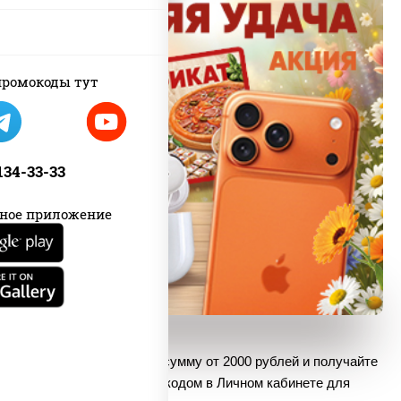
ромокоды тут
 134-33-33
ное приложение
Совершайте заказы на сумму от 2000 рублей и получайте
билет с шестизначным кодом в Личном кабинете для