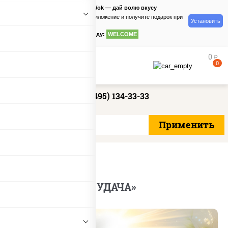
PizzaSushiWok — дай волю вкусу
Скачайте приложение и получите подарок при
Установить
заказе
по промокоду:
WELCOME
0
руб
0
+7 (495) 134-33-33
Акции
Акция «ЛЕТНЯЯ УДАЧА»