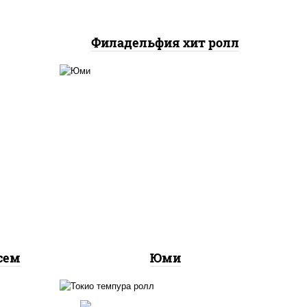
Филадельфия хит ролл
йс"
рис, нори, креветки, огурцы
оус
свежие, сыр сливочный,
лосось слабосоленый, соус
"унаги", кунжут
сем
Юми