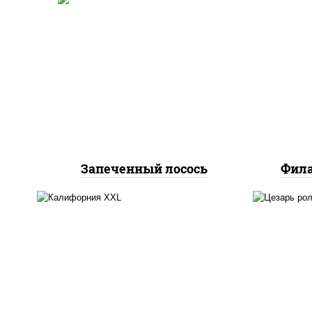
рис, нори, огурцы свежие,
омлет, лосось
рис
слабосоленый, соус "хот"
са
(майонез кетчуп табаско
слаб
чеснок масаго)
Запеченный лосось
Фила
рис, нори, сыр сливочный,
за
лосось слабосоленый,
ч
огурцы свежие, икра
черн
"масаго"
н