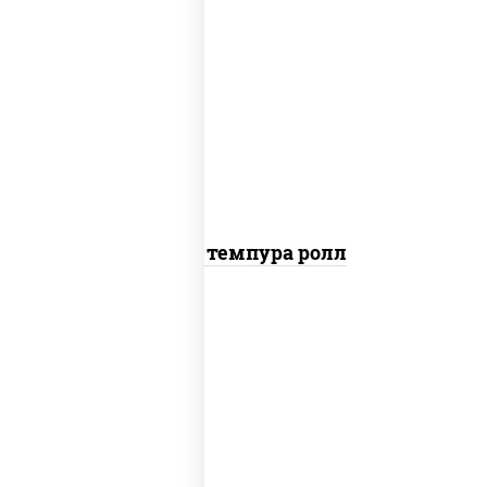
рис, нори, лосось копченый, сыр
сливочный, краб снежный, сухари
панировочные
Гурмэ темпура ролл
рис, нори, соус "спайс" (майонез соус
чили соус шрирача), креветки,
лосось слабосоленый, угорь
копченый, сухари панировочные