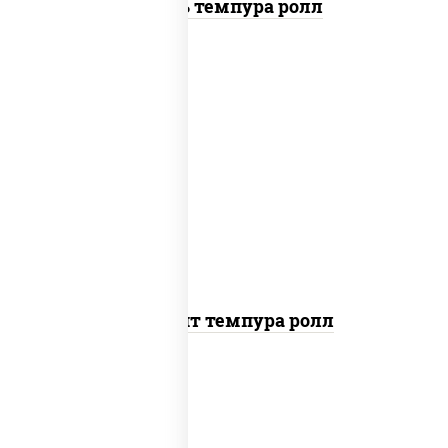
Цезарь темпура ролл
рис, нори, угорь копченый, икра
"масаго", сыр сливочный, огурцы
свежие, сухари панировочные
Динамит темпура ролл