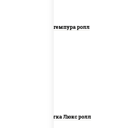
Кани темпура ролл
креветки, рис, нори, майонез, икра
"масаго", кляр, сухари панировочные,
кунжут
Креветка Люкс ролл