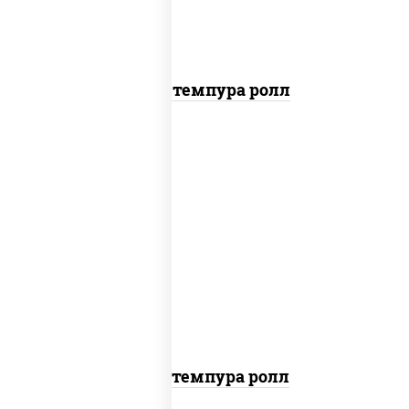
Токио темпура ролл
рис, нори, угорь копченый, краб
снежный, соус "спайс" (майонез соус
чили соус шрирача), салат "айсберг",
сухари панировочные
Угорь темпура ролл