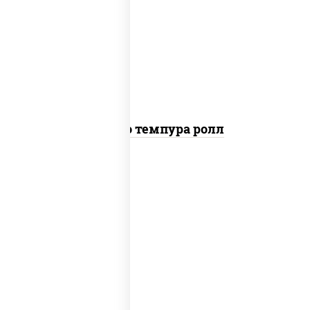
рис, нори, тунец, сыр сливочный,
огурцы свежие, соус "спайс" (майонез
соус чили соус шрирача), сухари
панировочные
Бонито темпура ролл
рис, нори, соус "спайс" (майонез соус
чили соус шрирача), креветки,
огурцы свежие, сухари
панировочные, кляр, икра "масаго"