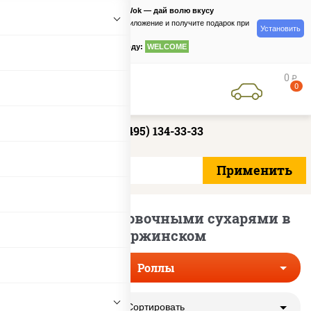
PizzaSushiWok — дай волю вкусу
Скачайте приложение и получите подарок при
Установить
заказе
по промокоду:
WELCOME
0
руб
0
+7 (495) 134-33-33
Роллы с панировочными сухарями в
Дзержинском
Роллы
Сортировать