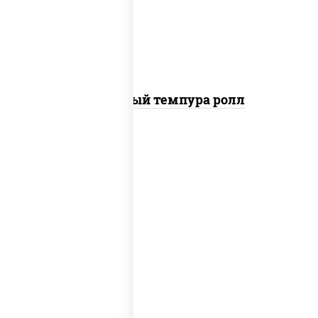
сухари панировочные
Сливочный темпура ролл
соус "цезарь" (масло растительное
загустители сахар яйца чеснок
специи перец черный консерванты),
сыр "пармезан", рис, нори, салат
"айсберг", помидоры, куриная грудка
с паприкой, сухари панировочные