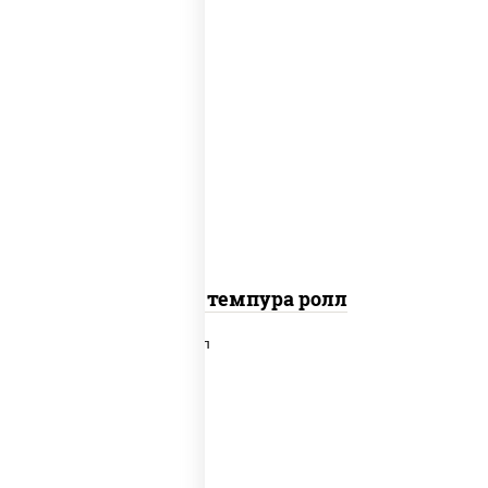
рис, нори, тунец, омлет, соус "спайс"
(майонез соус чили соус шрирача),
сухари панировочные
Тунец темпура ролл
рис, нори, лосось слабосоленый,
огурцы свежие, сыр сливочный,