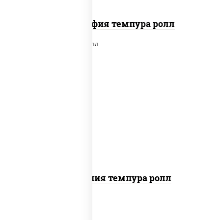
Филадельфия темпура ролл
рис, нори, икра "масаго", майонез,
краб снежный, огурцы свежие,
авокадо, сухари панировочные
Калифорния темпура ролл