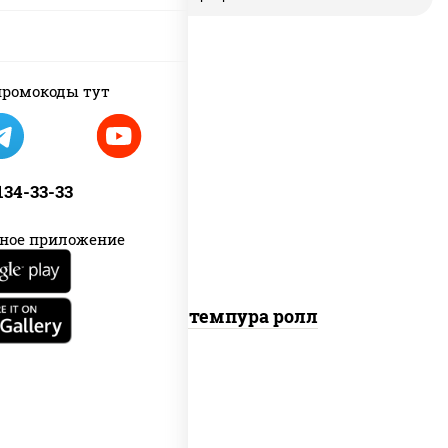
ромокоды тут
рис, нори, бекон, соус "техасский
барбекю", сыр сливочный, огурцы
 134-33-33
свежие, сухари панировочные
ное приложение
Бекон темпура ролл