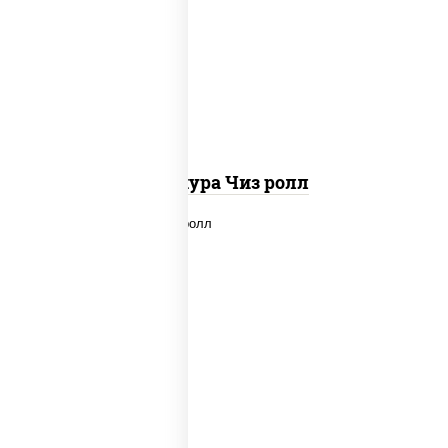
рис, нори, сыр сливочный, сухари
панировочные
Темпура Чиз ролл
рис, нори, сыр сливочный, лосось
слабосоленый, икра "масаго", сухари
панировочные