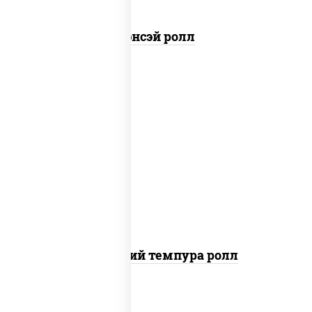
Сэнсэй ролл
рис, нори, бекон, креветки, сыр
сливочный, сухари панировочные
Домашний темпура ролл