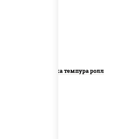
рис, нори, креветки, сыр сливочный,
салат "айсберг", сухари
панировочные
Креветка темпура ролл
нори, краб снежный, сыр сливочный,
икра "масаго", омлет, угорь
копченый, сухари панировочные, соус
"унаги"