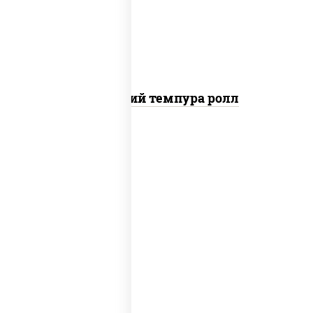
сливочный, сухари панировочные
Домашний темпура ролл
рис, нори, лосось копченый, сыр
сливочный, краб снежный, сухари
панировочные