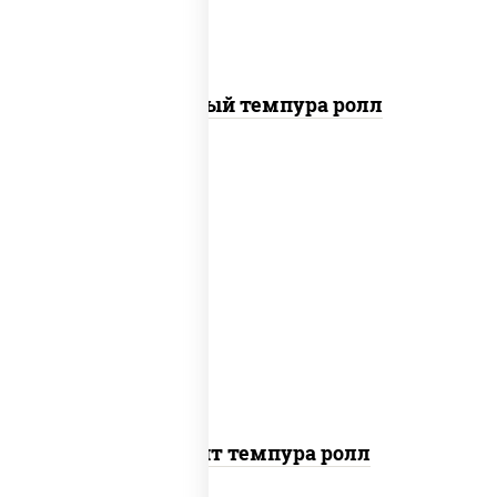
Сливочный темпура ролл
рис, нори, угорь копченый, икра
"масаго", сыр сливочный, огурцы
свежие, сухари панировочные
Динамит темпура ролл