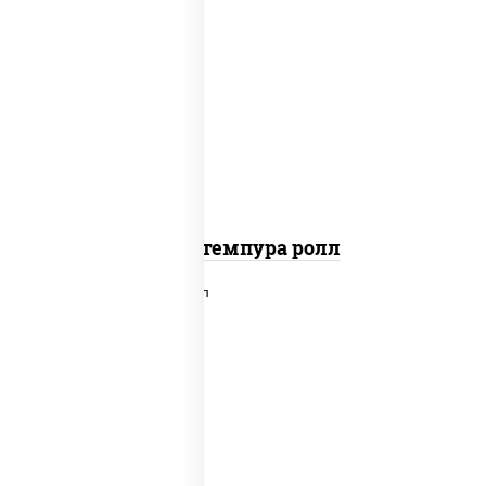
нори, краб снежный, сыр сливочный,
икра "масаго", омлет, угорь
копченый, сухари панировочные, соус
"унаги"
Кани темпура ролл
рис, нори, лосось слабосоленый,
огурцы свежие, сыр сливочный,
сухари панировочные