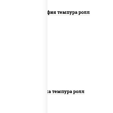
Филадельфия темпура ролл
рис, нори, креветки, сыр сливочный,
салат "айсберг", сухари
панировочные
Креветка темпура ролл