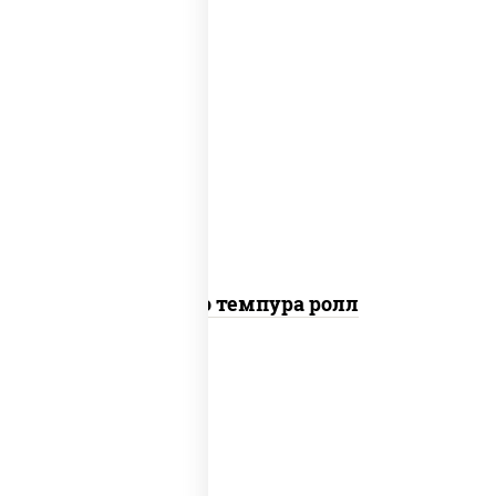
рис, нори, тунец, сыр сливочный,
огурцы свежие, соус "спайс" (майонез
соус чили соус шрирача), сухари
панировочные
Бонито темпура ролл
рис, нори, бекон, креветки, сыр