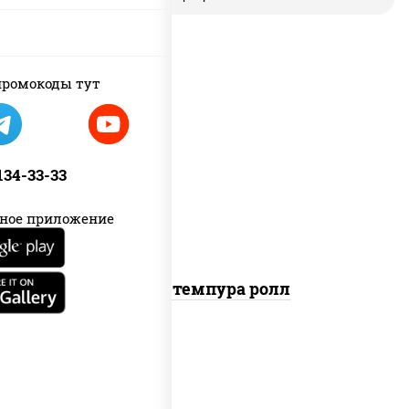
ромокоды тут
рис, нори, бекон, соус "техасский
барбекю", сыр сливочный, огурцы
 134-33-33
свежие, сухари панировочные
ное приложение
Бекон темпура ролл