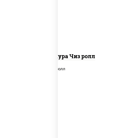
рис, нори, сыр сливочный, сухари
панировочные
Темпура Чиз ролл
рис, нори, сыр сливочный, лосось
слабосоленый, икра "масаго", сухари
панировочные