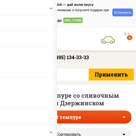
PizzaSushiWok — дай волю вкусу
Скачайте приложение и получите подарок при
Установить
заказе
по промокоду:
WELCOME
0
руб
0
+7 (495) 134-33-33
Роллы в темпуре со сливочным
сыром в Дзержинском
В темпуре
Сортировать