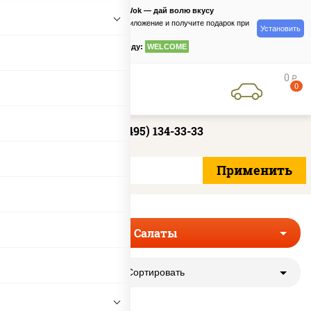
PizzaSushiWok — дай волю вкусу
Скачайте приложение и получите подарок при
Установить
заказе
по промокоду:
WELCOME
0
руб
0
+7 (495) 134-33-33
Салаты
Сортировать