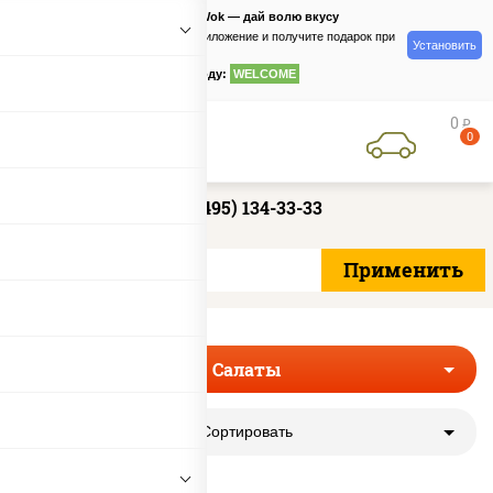
PizzaSushiWok — дай волю вкусу
Скачайте приложение и получите подарок при
Установить
заказе
по промокоду:
WELCOME
0
руб
0
+7 (495) 134-33-33
Салаты
Сортировать