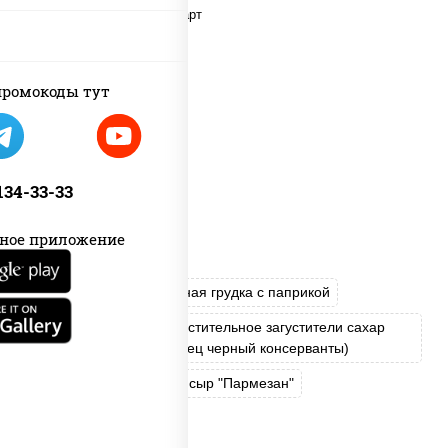
ромокоды тут
 134-33-33
ное приложение
салат "Айсберг"
куриная грудка с паприкой
соус "Цезарь" (масло растительное загустители сахар
яйца чеснок специи перец черный консерванты)
сухарики пшеничные
сыр "Пармезан"
томаты "Черри"