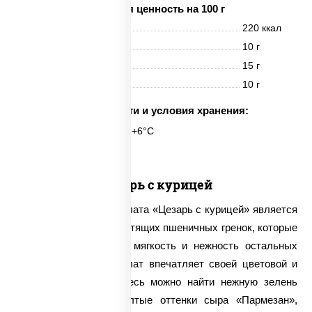
Пищевая ценность на 100 г
Энерг. ценность
220 ккал
Белки
10 г
Жиры
15 г
Углеводы
10 г
Срок годности и условия хранения:
6 часов при t° от +2°C до +6°C
Цезарь с курицей
Характерной чертой салата «Цезарь с курицей» является
присутствие в нем хрустящих пшеничных гренок, которые
призваны подчеркнуть мягкость и нежность остальных
ингредиентов. Этот салат впечатляет своей цветовой и
вкусовой гаммой – здесь можно найти нежную зелень
салата «Айсберг», желтые оттенки сыра «Пармезан»,