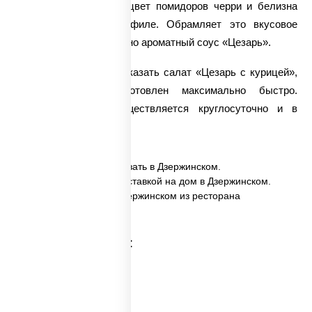
насыщенный красный цвет помидоров черри и белизна
нежнейшего куриного филе. Обрамляет это вкусовое
многообразие невероятно ароматный соус «Цезарь».
У нас всегда можно заказать салат «Цезарь с курицей»,
который будет приготовлен максимально быстро.
Доставка блюда
осуществляется круглосуточно и в
сжатые сроки.
✅ Цезарь с курицей заказать в Дзержинском.
✅ Цезарь с курицей с доставкой на дом в Дзержинском.
✅ Цезарь с курицей в Дзержинском из ресторана
ПиццаСушиВок.
Категории товара:
Суши салаты
Салаты на праздники