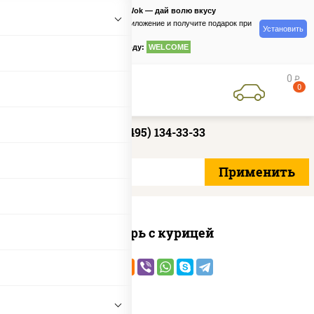
PizzaSushiWok — дай волю вкусу
Скачайте приложение и получите подарок при
Установить
заказе
по промокоду:
WELCOME
0
руб
0
+7 (495) 134-33-33
Цезарь с курицей