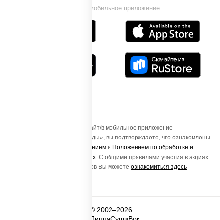
Установи мобильное приложение
Осуществляя вход на этот Сайт/в мобильное приложение
«ПиццаСушиВок - доставка еды», вы подтверждаете, что ознакомлены
с
Пользовательским соглашением
и
Положением по обработке и
защите персональных данных
. С общими правилами участия в акциях
и порядке получения подарков Вы можете
ознакомиться здесь
© 2002–2026
ПиццаСушиВок