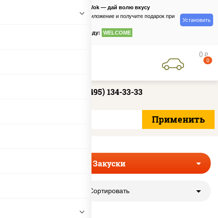
PizzaSushiWok — дай волю вкусу
Скачайте приложение и получите подарок при
Установить
заказе
по промокоду:
WELCOME
0
руб
0
+7 (495) 134-33-33
Закуски
Сортировать