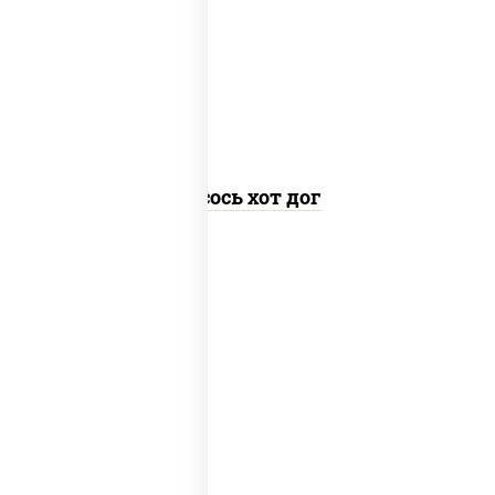
сливочный, огурцы свежие, соус
"спайс" (майонез соус чили соус
шрирача), соус "унаги", сухари
панировочные, кунжут
Лосось хот дог
рис, огурцы свежие, угорь копченый,
соус "унаги", кунжут, водоросли нори