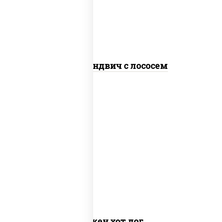
кунжут
Суши-сэндвич с лососем
куриная грудка с паприкой, рис, нори,
сыр сливочный, огурцы
маринованные, соус "горчичный"
(майонез горчица), лук фри, соус
"унаги", сухари панировочные
Чикен хот дог