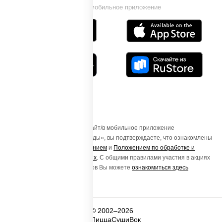
Установи мобильное приложение
Осуществляя вход на этот Сайт/в мобильное приложение
«ПиццаСушиВок - доставка еды», вы подтверждаете, что ознакомлены
с
Пользовательским соглашением
и
Положением по обработке и
защите персональных данных
. С общими правилами участия в акциях
и порядке получения подарков Вы можете
ознакомиться здесь
© 2002–2026
ПиццаСушиВок