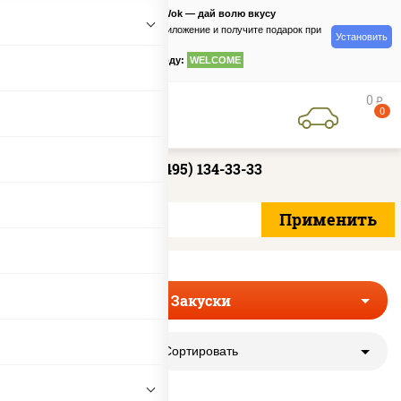
PizzaSushiWok — дай волю вкусу
Скачайте приложение и получите подарок при
Установить
заказе
по промокоду:
WELCOME
0
руб
0
+7 (495) 134-33-33
Закуски
Сортировать