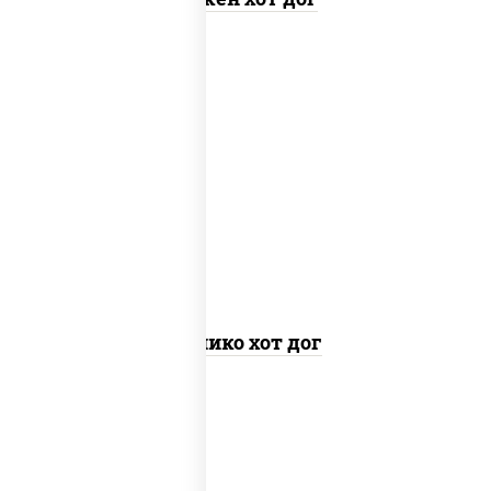
краб снежный, рис, нори, соус "яки"
(майонез чеснок масаго лосось
слабосолёный), огурцы свежие, соус
"спайс" (майонез соус чили соус
шрирача), соус "унаги", сухари
панировочные
Канико хот дог
лосось слабосоленый, рис, нори, сыр