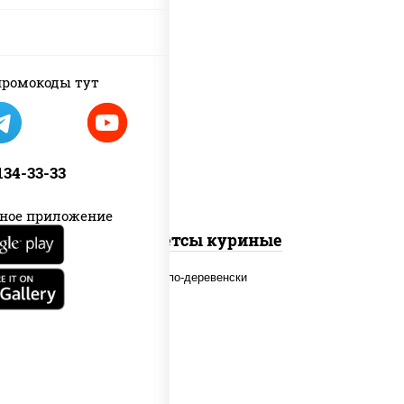
ромокоды тут
наггетсы куриные
 134-33-33
ное приложение
Наггетсы куриные
наггетсы куриные, дольки
картофеля, огурцы маринованные