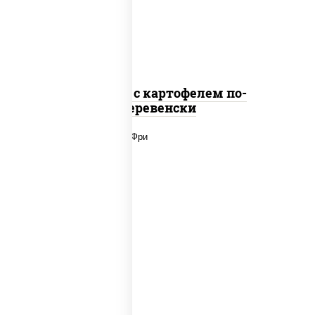
Наггетсы с картофелем по-
деревенски
наггетсы куриные, картофель фри,
огурцы маринованные