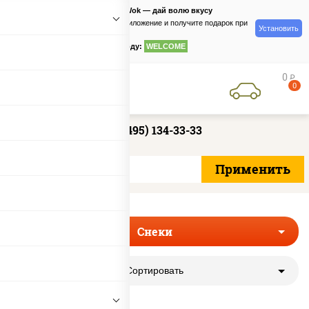
PizzaSushiWok — дай волю вкусу
Скачайте приложение и получите подарок при
Установить
заказе
по промокоду:
WELCOME
0
руб
0
+7 (495) 134-33-33
Снеки
Сортировать