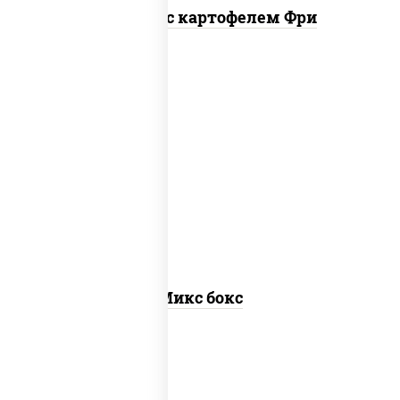
Наггетсы с картофелем Фри
сырные шарики, наггетсы куриные,
картофель фри
Микс бокс