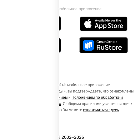
Установи мобильное приложение
Осуществляя вход на этот Сайт/в мобильное приложение
«ПиццаСушиВок - доставка еды», вы подтверждаете, что ознакомлены
с
Пользовательским соглашением
и
Положением по обработке и
защите персональных данных
. С общими правилами участия в акциях
и порядке получения подарков Вы можете
ознакомиться здесь
© 2002–2026