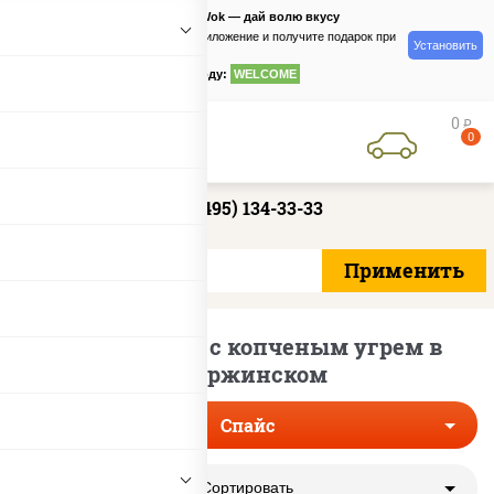
PizzaSushiWok — дай волю вкусу
Скачайте приложение и получите подарок при
Установить
заказе
по промокоду:
WELCOME
0
руб
0
+7 (495) 134-33-33
Острые суши с копченым угрем в
Дзержинском
Спайс
Сортировать