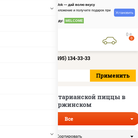
PizzaSushiWok — дай волю вкусу
Скачайте приложение и получите подарок при
Установить
заказе
по промокоду:
WELCOME
0
руб
0
+7 (495) 134-33-33
Доставка вегетарианской пиццы в
Дзержинском
Все
Сортировать