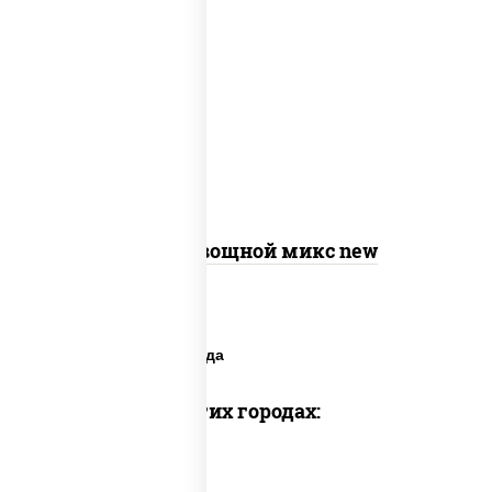
соус "шеф" (майонез соус соевый зелень
чеснок), моцарелла для пиццы,
шампиньоны св, помидоры, перец
болгарский, лук красный, соус "песто"
(базилик, петрушка, рукола, сыр
"пекорино-романо", кешью,
подсолнечное масло)
Пицца Овощной микс new
Вегетарианские блюда
Доставка в других городах: