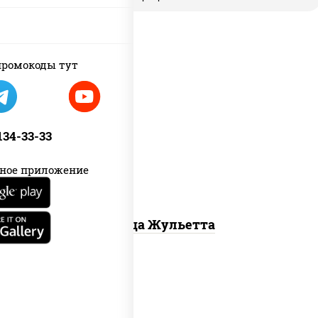
ромокоды тут
грибы шампиньоны, моцарелла для
пиццы
 134-33-33
ное приложение
Пицца Жульетта