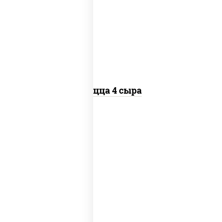
пицца соус (томаты базилик орегано
чеснок), моцарелла для пиццы, сыры
моцарелла дор-блю чеддер эмменталь
Пицца 4 сыра
пицца соус (томаты базилик орегано
чеснок), моцарелла для пиццы