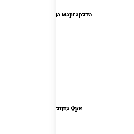
Пицца Маргарита
соус "шеф" (майонез соус соевый зелень
чеснок), шампиньоны св, моцарелла для
пиццы, картофель фри
Пицца Фри