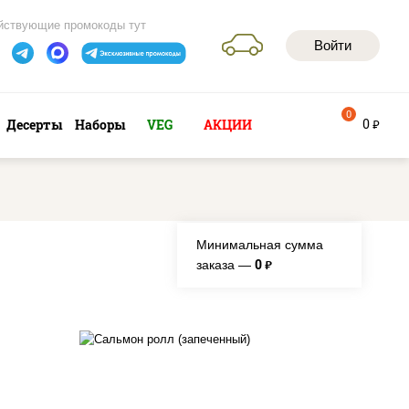
йствующие промокоды тут
Войти
0
0
Десерты
Наборы
VEG
АКЦИИ
руб
Минимальная сумма
0
заказа —
руб.
рис, нори, сыр сливочный,