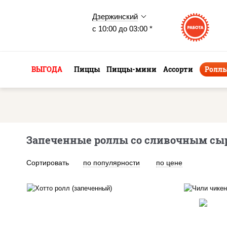
Дзержинский
с 10:00 до 03:00 *
ВЫГОДА
Пиццы
Пиццы-мини
Ассорти
Ролл
Запеченные роллы со сливочным сы
Сортировать
по популярности
по цене
рис, нори, сыр сливочный,
салат "айсберг", куриная