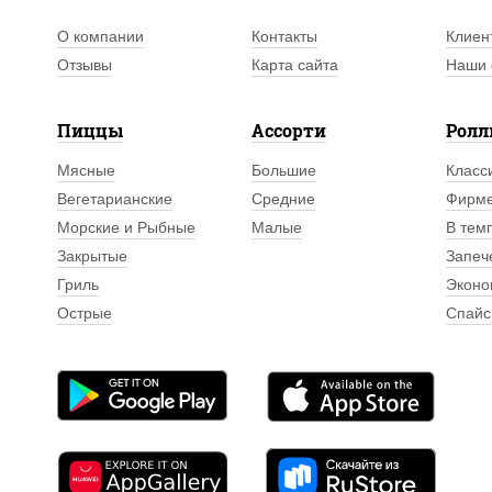
О компании
Контакты
Клиен
Отзывы
Карта сайта
Наши 
Пиццы
Ассорти
Рол
Мясные
Большие
Класс
Вегетарианские
Средние
Фирм
Морские и Рыбные
Малые
В тем
Закрытые
Запеч
Гриль
Эконо
Острые
Спайс