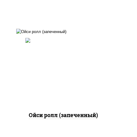
рис, нори, сыр сливочный,
огурцы свежие, креветки,
лосось слабосоленый, соус
"унаги", соус "спайс"
(майонез соус чили соус
шрирача), икра "масаго"
Ойси ролл (запеченный)