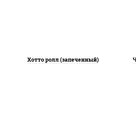
грудка с паприкой, лук фри,
рис
сыр "пармезан", соус
поми
"цезарь" (масло
па
растительное
(м
загустители сахар яйца
чеснок специи перец
черный консерванты)
Хотто ролл (запеченный)
Ч