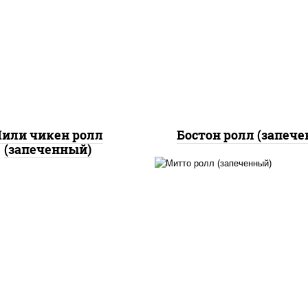
, нори, сыр сливочный,
рис, нори, сыр сливоч
доры, куриная грудка с
огурцы свежие, кури
прикой, соус "спайс"
грудка с паприкой, бе
айонез соус чили соус
соус "унаги", кунж
шрирача)
или чикен ролл
Бостон ролл (запеч
(запеченный)
рис, нори, сыр сливоч
бекон, куриная грудк
паприкой, сыр "пармез
соус "цезарь" (мас
растительное
загустители сахар я
чеснок специи пер
черный консервант