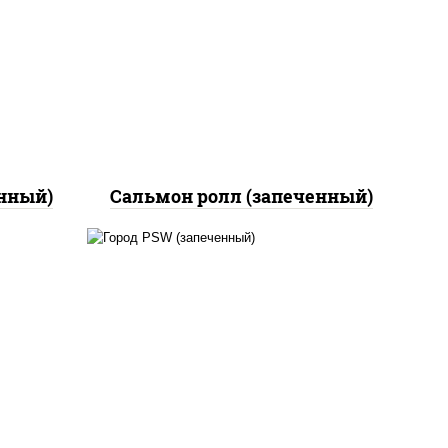
ный,
огурцы свежие, икра
ная
"масаго", соус "яки"
кон,
(майонез чеснок масаго
ут
лосось слабосолёный), соус
"унаги"
енный)
Сальмон ролл (запеченный)
ный,
а с
рис, нори, сыр сливочный,
ан",
краб снежный, соус "яки"
ло
(майонез чеснок масаго
лосось слабосолёный), соус
йца
"унаги"
ец
ы)