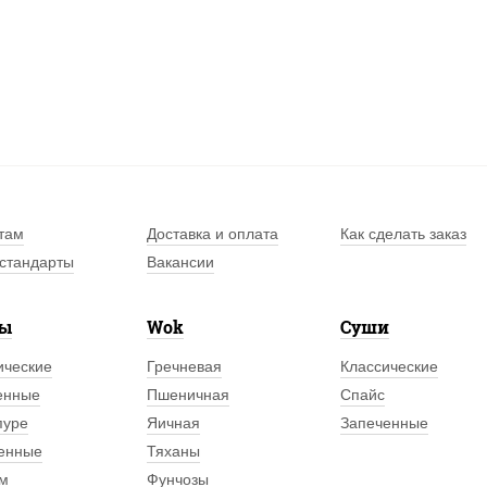
там
Доставка и оплата
Как сделать заказ
стандарты
Вакансии
лы
Wok
Суши
ические
Гречневая
Классические
енные
Пшеничная
Спайс
пуре
Яичная
Запеченные
енные
Тяханы
м
Фунчозы