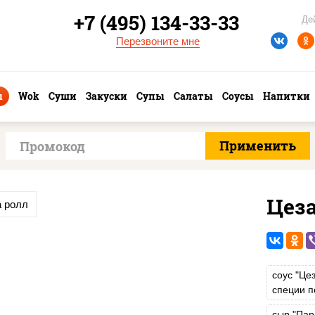
+7 (495) 134-33-33
Де
Перезвоните мне
ы
Wok
Суши
Закуски
Супы
Салаты
Соусы
Напитки
Цез
а ролл
соус "Це
специи п
сыр "Пар