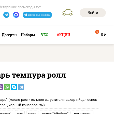
йствующие промокоды тут
Войти
0
0
Десерты
Наборы
VEG
АКЦИИ
руб
арь темпура ролл
зарь" (масло растительное загустители сахар яйца чеснок
ерец черный консерванты)
мезан"
рис
нори
салат "Айсберг"
помидоры