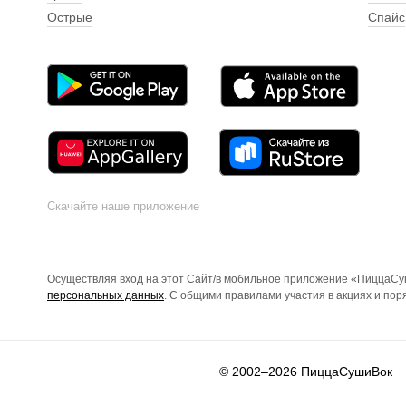
Острые
Спайс
Скачайте наше приложение
Осуществляя вход на этот Сайт/в мобильное приложение «ПиццаСуш
персональных данных
. С общими правилами участия в акциях и по
© 2002–2026
ПиццаСушиВок