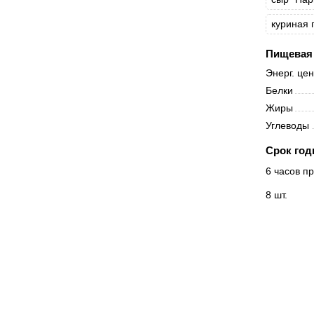
куриная 
Пищевая 
Энерг. це
Белки
Жиры
Углеводы
Срок год
6 часов пр
8 шт.