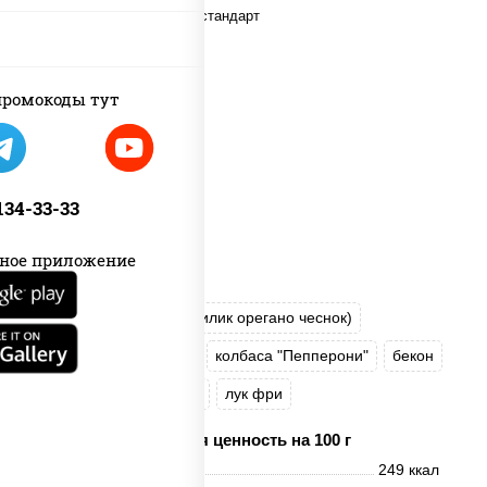
ромокоды тут
 134-33-33
ное приложение
пицца соус (томаты базилик орегано чеснок)
моцарелла для пиццы
колбаса "Пепперони"
бекон
свинина
соус "Гриль"
лук фри
Пищевая ценность на 100 г
Энерг. ценность
249 ккал