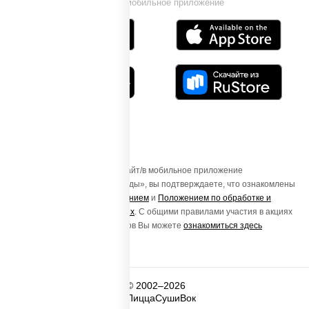
Установи мобильное приложение
Осуществляя вход на этот Сайт/в мобильное приложение
«ПиццаСушиВок - доставка еды», вы подтверждаете, что ознакомлены
с
Пользовательским соглашением
и
Положением по обработке и
защите персональных данных
. С общими правилами участия в акциях
и порядке получения подарков Вы можете
ознакомиться здесь
© 2002–2026
ПиццаСушиВок