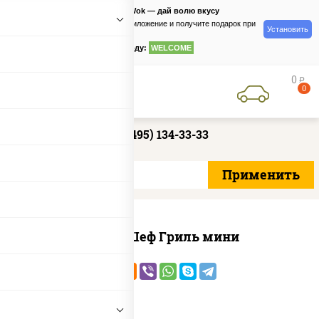
PizzaSushiWok — дай волю вкусу
Скачайте приложение и получите подарок при
Установить
заказе
по промокоду:
WELCOME
0
руб
0
+7 (495) 134-33-33
Пицца Шеф Гриль мини