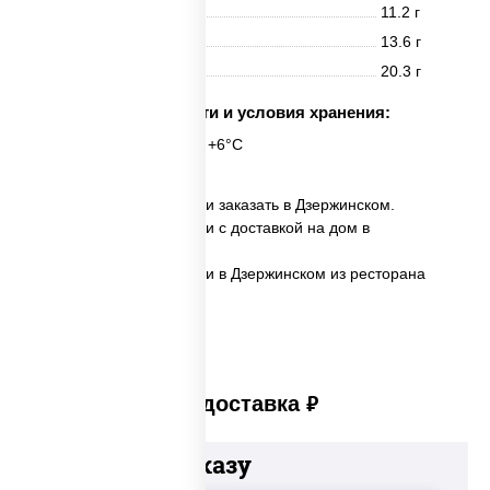
Белки
11.2 г
Жиры
13.6 г
Углеводы
20.3 г
Срок годности и условия хранения:
24 часа при t° от +2°C до +6°C
✅ Пицца Шеф Гриль мини заказать в Дзержинском.
✅ Пицца Шеф Гриль мини с доставкой на дом в
Дзержинском.
✅ Пицца Шеф Гриль мини в Дзержинском из ресторана
ПиццаСушиВок.
Платная доставка
руб
Добавьте к заказу