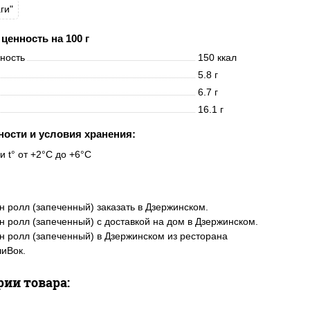
ги"
ценность на 100 г
нность
150 ккал
5.8 г
6.7 г
16.1 г
ности и условия хранения:
и t° от +2°C до +6°C
 ролл (запеченный) заказать в Дзержинском.
 ролл (запеченный) с доставкой на дом в Дзержинском.
 ролл (запеченный) в Дзержинском из ресторана
иВок.
рии товара: