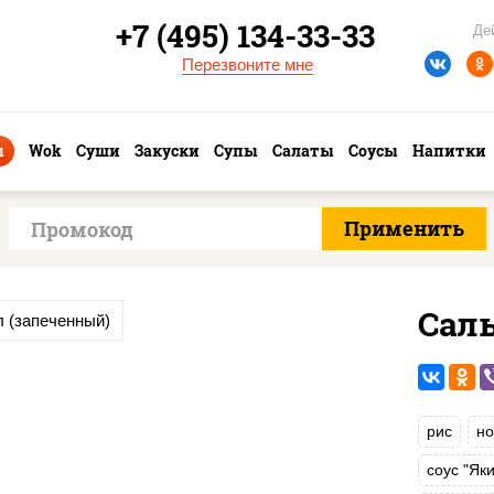
+7 (495) 134-33-33
Де
Перезвоните мне
ы
Wok
Суши
Закуски
Супы
Салаты
Соусы
Напитки
Сал
 (запеченный)
рис
но
соус "Як