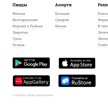
Пиццы
Ассорти
Рол
Мясные
Большие
Класс
Вегетарианские
Средние
Фирм
Морские и Рыбные
Малые
В тем
Закрытые
Запеч
Гриль
Эконо
Острые
Спайс
Скачайте наше приложение