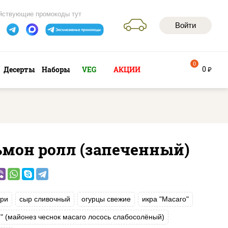
йствующие промокоды тут
Войти
0
0
Десерты
Наборы
VEG
АКЦИИ
руб
ьмон ролл (запеченный)
ри
сыр сливочный
огурцы свежие
икра "Масаго"
и" (майонез чеснок масаго лосось слабосолёный)