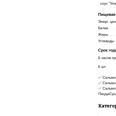
соус "Уна
Пищевая 
Энерг. це
Белки
Жиры
Углеводы
Срок год
6 часов пр
6 шт.
✅ Сальмон
✅ Сальмон
✅ Сальмон
ПиццаСуш
Катего