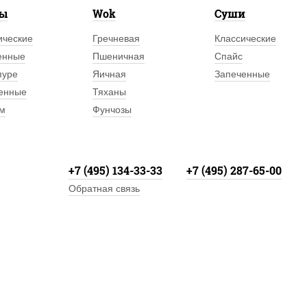
лы
Wok
Суши
ические
Гречневая
Классические
енные
Пшеничная
Спайс
пуре
Яичная
Запеченные
енные
Тяханы
м
Фунчозы
+7 (495) 134-33-33
+7 (495) 287-65-00
Обратная связь